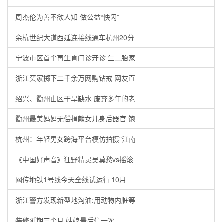
周杰伦为善不欲人知 做公益“快闪”
余杭世纪大道西延连接线通车杭州20分
宁波市区首个再生育门诊开诊 生二胎家
浙江买家掷下二千余万网购钻戒 网友直
绍兴、衢州山区干旱缺水 废弃多年的老
衢州最美妈妈无偿捐献女儿身后器官 饱
杭州：年轻男女跨海平台模仿拍摄"江南
《中国好声音》狂野精灵吴莫愁vs摇滚
网传地铁1号线今天全线试运行 10月
浙江警方发现新型地沟油:用动物内脏等
装修延期三个月 姑娘最后信一次