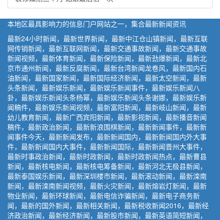
本地区最具影响力的信息门户网站之一，集合最新新闻资讯
最新24小时新闻，最新世界新闻，最新中江仓山镇新闻，最新互联
网传销新闻，最新互联网新闻，最新交通事故新闻，最新交通事故
新闻视频，最新体育新闻，最新保险新闻，最新劲爆新闻，最新北
京市通州新闻，最新反腐新闻，最新台湾新闻龙卷风，最新国内石
油新闻，最新国家新闻，最新国际经济新闻，最新太空新闻，最新
头条新闻，最新娱乐新闻，最新娱乐新闻事件，最新娱乐新闻八
卦，最新娱乐新闻头条杨幂，最新娱乐新闻头条谢娜，最新娱乐新
闻稿件，最新娱乐新闻视频，最新富阳新闻，最新岐山新闻，最新
幼儿教育新闻，最新广西宾阳新闻，最新影视新闻，最新播音新闻
稿件，最新政治新闻，最新新浪围棋新闻，最新新闻事件，最新新
闻事件今天，最新新闻发布，最新新闻国内，最新新闻国内外大事
件，最新新闻国内大事件，最新新闻国际，最新新闻晋州大事件，
最新时事政治新闻，最新时政新闻，最新时政新闻热点，最新曹县
新闻，最新核电新闻，最新核电筹备新闻，最新河北无极县新闻，
最新泰国娱乐新闻，最新深圳楼市新闻，最新滚动新闻，最新滦南
新闻，最新滦南新闻视频，最新火灾新闻，最新熔岩灯新闻，最新
物业新闻，最新环球新闻，最新电信诈骗新闻，最新电子商务新
闻，最新的国外新闻，最新相关新闻，最新税收新闻2016，最新经
济政治新闻，最新经济新闻，最新股市新闻，最新英语简短新闻，