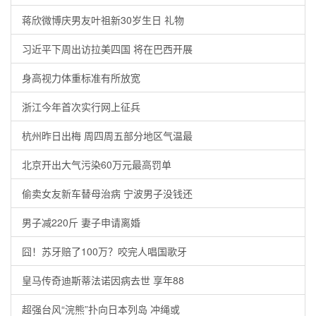
蒋欣微博庆男友叶祖新30岁生日 礼物
习近平下周出访拉美四国 将在巴西开展
身高视力体重标准有所放宽
浙江今年首次实行网上征兵
杭州昨日出梅 周四周五部分地区气温最
北京开出大气污染60万元最高罚单
偷卖女友新车替母治病 宁波男子没钱还
男子减220斤 妻子申请离婚
囧！苏牙赔了100万？咬完人唱国歌牙
皇马传奇迪斯蒂法诺因病去世 享年88
超强台风“浣熊”扑向日本列岛 冲绳或