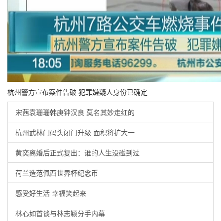
杭州警方宣布案件告破 犯罪嫌疑人身份已确定
宋茜袁珊珊韩庚钟汉良 莫名其妙走红的
杭州武林门码头闭门升级 面积将扩大一
黄奕离婚后正式复出：谁的人生没碰到过
荷兰造范佩西世界杯纪念币
感受好生活 幸福笑起来
林心如首谈与林志颖分手内幕