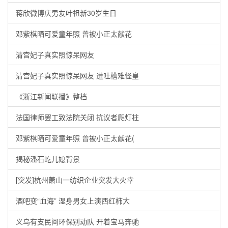
蒋欣微博庆男友叶祖新30岁生日
邓紫棋晒可爱童年照 曾被小正太献花
清宫妃子真实照惊呆网友
清宫妃子真实照惊呆网友 遭吐槽难怪皇
《浙江新闻联播》整档
法国律师罢工致法院关闭 抗议者爬灯柱
邓紫棋晒可爱童年照 曾被小正太献花(
揭秘潘石屹儿媳背景
[突发]杭州萧山一纺织企业突发大火幸
酒吧变“血海” 湿身男女上演西红柿大
义乌有支民间环保别动队 开着宝马奔驰