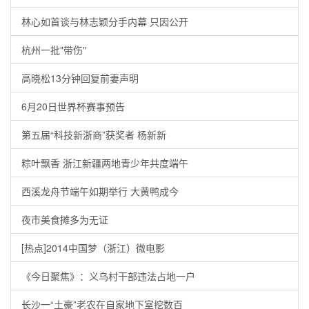
林心如首谈与林志颖分手内幕 只因公开
杭州一批"带伤"
高晓松13分钟回复前妻声明
6月20日世界杯赛事预告
第五届“科技新浙商”获奖者 杨新新
粽叶飘香 浙江新疆两地青少年共度端午
西溪龙舟节端午如期举行 大黄鸭成今
夜市美食摊多为无证
[热点]2014中国梦（浙江）微电影
《今日聚焦》：义乌村干部违法占地一户
长沙一“土豪”老农在自家地下室挖数百